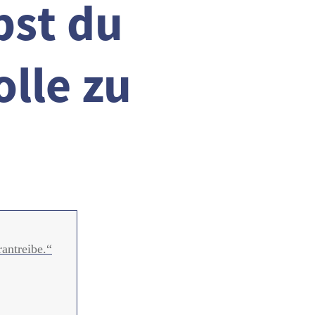
bst du
lle zu
rantreibe.“