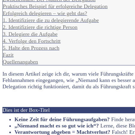
Praktisches Beispiel für erfolgreiche Delegation
Erfolgreich delegieren – wie geht das?
1. Identifiziere die zu delegierende Aufgabe
2. Identifiziere die richtige Person
3. Delegiere die Aufgabe
4. Verfolge den Fortschritt
5. Halte den Prozess nach
Fazit
Quellenangaben
In diesem Artikel zeige ich dir, warum viele Führungskräft
Fehlannahmen eingegangen, wie „Niemand kann es besser als ic
Delegation richtig funktioniert, damit du als Führungskraft 
Dies ist der Box-Titel
Keine Zeit für deine Führungsaufgaben?
Finde hera
„Niemand macht es so gut wie ich“?
Lerne, diese Bl
Verantwortung abgeben = Machtverlust?
Falsch! Erf