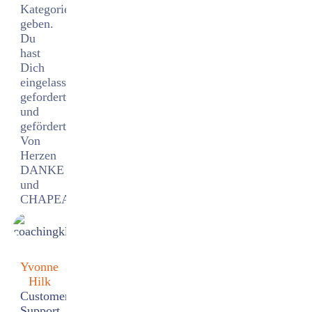
Kategorien
geben.
Du
hast
Dich
eingelassen,
gefordert
und
gefördert.
Von
Herzen
DANKE
und
CHAPEAU
Yvonne
Hilk
Customer
Support