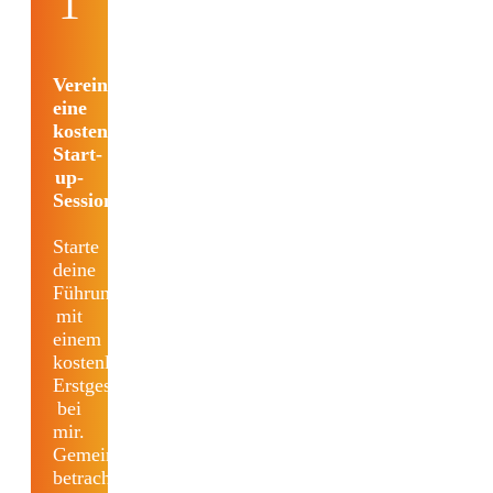
1
Vereinbare
eine
kostenfreie
Start-
up-
Session
Starte
deine
Führungsreise
mit
einem
kostenlosen
Erstgespräch
bei
mir.
Gemeinsam
betrachten