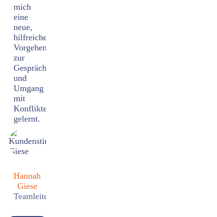
mich
eine
neue,
hilfreiche
Vorgehensweise
zur
Gesprächsführung
und
Umgang
mit
Konflikten
gelernt.
Hannah
Giese
Teamleiterin