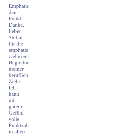
Emphatisch....zielorientiert....auf
den
Punkt.
Danke,
lieber
Stefan
für die
emphatische,
zielorientierte
Begleitung
meiner
beruflichen
Ziele.
Ich
kann
mit
gutem
Gefühl
volle
Punktzahl
in allen