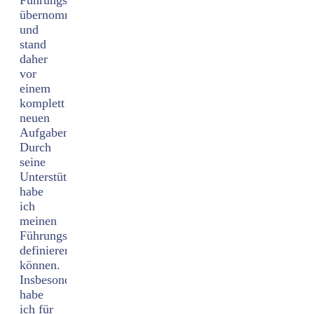
Führungsposition
übernommen
und
stand
daher
vor
einem
komplett
neuen
Aufgabenbereich.
Durch
seine
Unterstützung
habe
ich
meinen
Führungsstil
definieren
können.
Insbesondere
habe
ich für